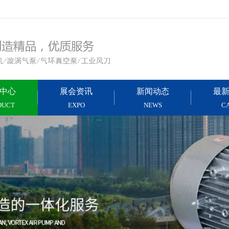
中心
展会资讯
新闻动态
最
DUCT
EXPO
NEWS
C