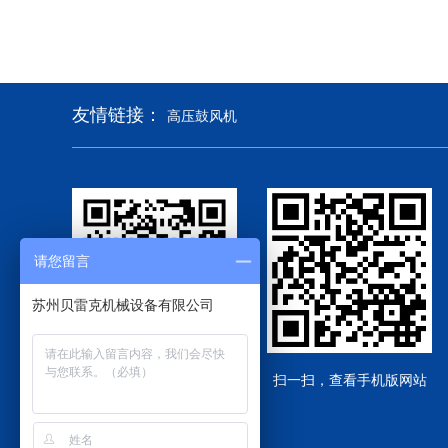
友情链接：
高压鼓风机
请您留言
苏州贝雷克机械设备有限公司
扫一扫，查看微信公众号
扫一扫，查看手机版网站