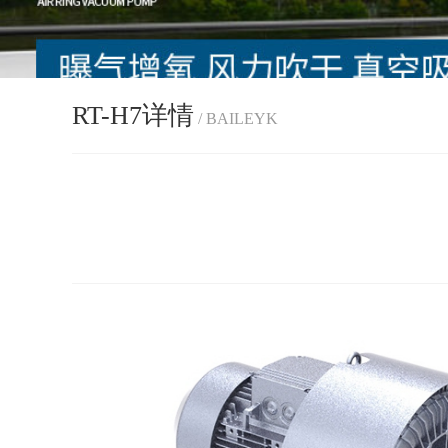
RT-H7详情
/ BAILEYK