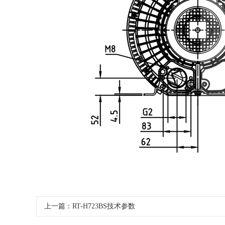
上一篇：
RT-H723BS技术参数