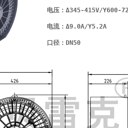
电压：Δ345-415V/Y600-72
电流：Δ9.0A/Y5.2A

口径：DN50