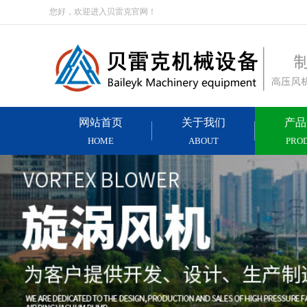
您好，欢迎进入贝雷克官网！
网站首页
关于我们
产品
HOME
ABOUT
PRO